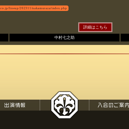
.co.jp/lineup/202311/nakamuraza/index.php
詳細はこちら
中村七之助
出演情報
TOP
入会のご案