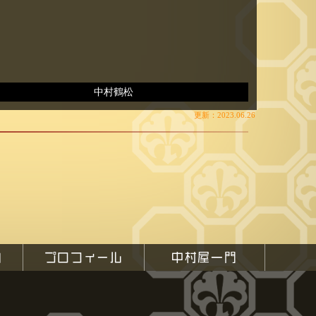
中村鶴松
更新：2023.06.26
内
プロフィール
中村屋一門