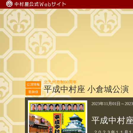
中村屋公式Webサイト
北九州市制60周年
公演情報
平成中村座 小倉城公演
歌舞伎
2023年11月01日
～
202
平成中村座
２０２３年１１月１