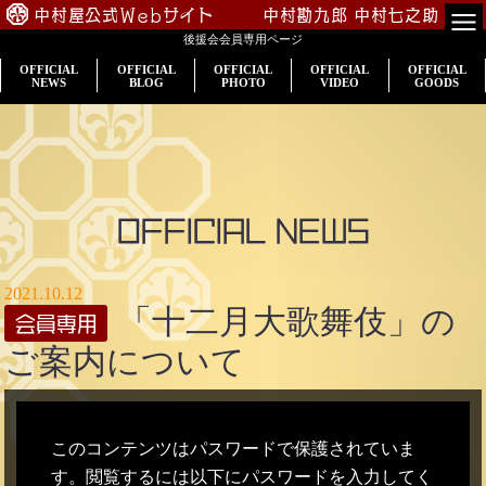
中村屋公式Webサイト
中村勘九郎
中村七之助
後援会会員専用ページ
TOP
OFFICIAL
OFFICIAL
OFFICIAL
OFFICIAL
OFFICIAL
NEWS
BLOG
PHOTO
VIDEO
GOODS
会員専用
公演案内
出演情報
OFFICIAL NEWS
入会のご案内
2021.10.12
「十二月大歌舞伎」の
プロフィール
ご案内について
中村屋一門
このコンテンツはパスワードで保護されていま
す。閲覧するには以下にパスワードを入力してく