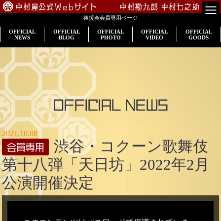
中村屋公式Webサイト
中村勘九郎
中村七之助
後援会会員専用ページ
TOP
OFFICIAL
OFFICIAL
OFFICIAL
OFFICIAL
OFFICIAL
NEWS
BLOG
PHOTO
VIDEO
GOODS
会員専用
公演案内
出演情報
OFFICIAL NEWS
入会のご案内
2021.10.08
渋谷・コクーン歌舞伎
プロフィール
第十八弾「天日坊」2022年2月
中村屋一門
公演開催決定