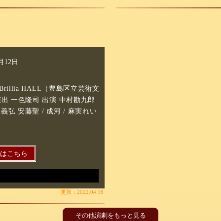
6月12日
illia HALL（豊島区立芸術文
演出 一色隆司 出演 中村勘九郎
添義弘 安藤聖 / 成河 / 麻実れい
細はこちら
更新：2022.04.16
その他演劇をもっと見る