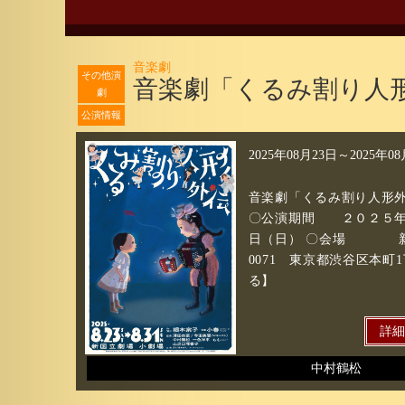
音楽劇
その他演
音楽劇「くるみ割り人
劇
公演情報
2025年08月23日
～
2025年0
音楽劇「くるみ割り人形
〇公演期間 ２０２５年
日（日） 〇会場 新国
0071 東京都渋谷区本町
る】
詳
中村鶴松