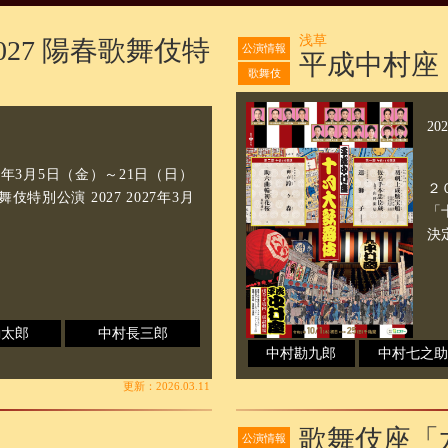
浅草
27 陽春歌舞伎特
公演情報
平成中村座
歌舞伎
20
7年3月5日（金）～21日（日）
２
別公演 2027 2027年3月
「
決
勘太郎
中村長三郎
中村勘九郎
中村七之助
更新：2026.03.11
歌舞伎座「
公演情報