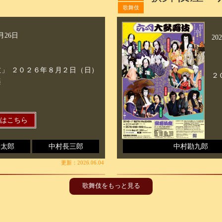
歌舞伎
8月26日
20
」 ２０２６年８月２日（日）
２
楽
細はこちら
勘太郎
中村長三郎
中村勘九郎
更新：2026.06.04
歌舞伎をもっと見る