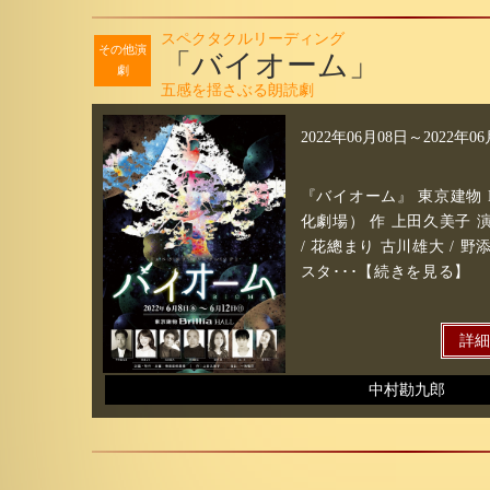
スペクタクルリーディング
その他演
「バイオーム」
劇
五感を揺さぶる朗読劇
2022年06月08日
～
2022年0
『バイオーム』 東京建物 Br
化劇場） 作 上田久美子 
/ 花總まり 古川雄大 / 野
スタ･･･【続きを見る】
詳
中村勘九郎