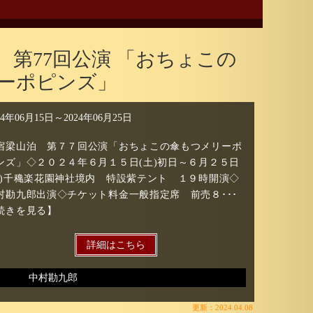
 第77回公演 「おちょこの
ーポピンズ」
24年06月15日
～
2024年06月25日
宿梁山泊 第７７回公演「おちょこの傘もつメリーポ
ンズ」◇２０２４年６月１５日(土)初日～６月２５日
火)千穐楽花園神社境内 特設紫テント １９時開演◇
村勘九郎出演◇チケット料金一般指定席 前売８･･･
続きを見る】
詳細はこちら
中村勘九郎
更新：2024.04.08