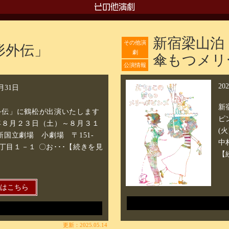
その他演劇
新宿梁山泊
その他演
形外伝」
劇
傘もつメリ
公演情報
20
8月31日
新
外伝」に鶴松が出演いたします
ピ
８月２３日（土）～８月３１
(
立劇場 小劇場 〒151-
中
1丁目１－１ 〇お･･･【続きを見
【
細はこちら
更新：2025.05.14