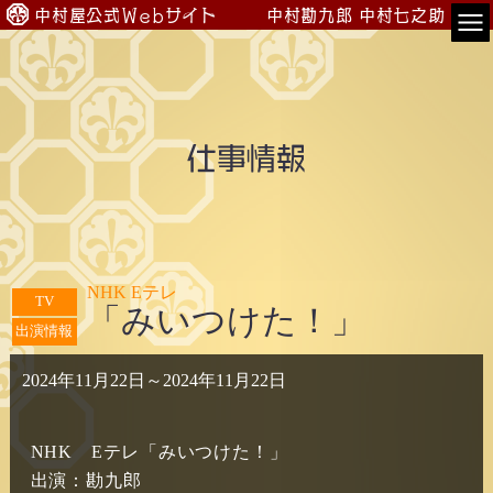
中村屋公式Webサイト
中村勘九郎
中村七之助
TOP
会員専用
仕事情報
公演案内
出演情報
入会のご案内
NHK Eテレ
TV
「みいつけた！」
プロフィール
出演情報
2024年11月22日
～
2024年11月22日
中村屋一門
NHK　Eテレ「みいつけた！」
出演：勘九郎