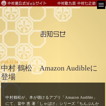
中村屋公式Webサイト
中村勘九郎
中村七之助
TOP
会員専用
お知らせ
公演案内
出演情報
入会のご案内
2021.12.24
中村 鶴松 Amazon Audibleに
プロフィール
登場
中村屋一門
中村鶴松が、本が聴けるアプリ「Amazon Audible」
にて、畠中 恵 著「しゃばけ」シリーズ『ちんぷんか