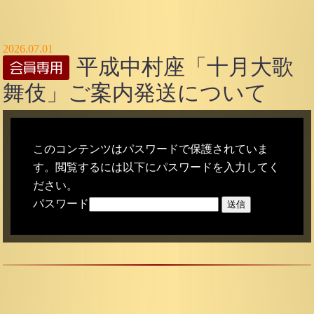
2026.07.01
平成中村座「十月大歌
舞伎」ご案内発送について
このコンテンツはパスワードで保護されていま
す。閲覧するには以下にパスワードを入力してく
ださい。
パスワード