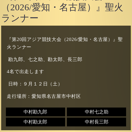
（2026/愛知・名古屋）』聖火
ランナー
『第
20
回アジア競技大会（
2026/
愛知・名古屋）』
聖
火ランナー
勘九郎、七之助、勘太郎、長三郎
4
名で出走します
日時：９月１２日（土）
走行場所：愛知県名古屋市中村区
中村勘九郎
中村七之助
中村勘太郎
中村長三郎