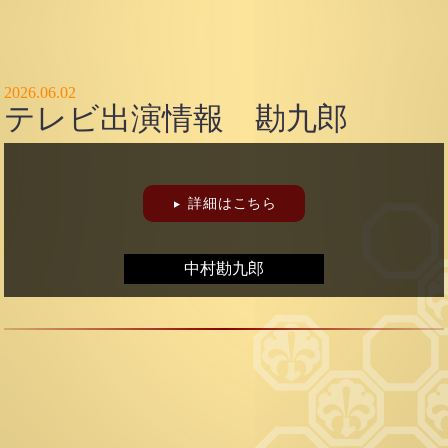
2026.06.02
テレビ出演情報 勘九郎
詳細はこちら
中村勘九郎