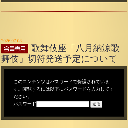
2026.07.08
歌舞伎座「八月納涼歌
舞伎」切符発送予定について
このコンテンツはパスワードで保護されていま
す。閲覧するには以下にパスワードを入力してく
ださい。
パスワード