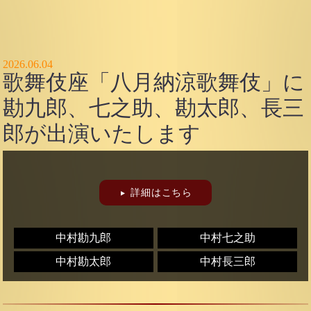
2026.06.04
歌舞伎座「八月納涼歌舞伎」に
勘九郎、七之助、勘太郎、長三
郎が出演いたします
詳細はこちら
中村勘九郎
中村七之助
中村勘太郎
中村長三郎