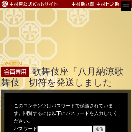
中村屋公式Webサイト
中村勘九郎
中村七之助
TOP
会員専用
公演案内
出演情報
2026.07.24
歌舞伎座「八月納涼歌
入会のご案内
舞伎」切符を発送しました
プロフィール
中村屋一門
このコンテンツはパスワードで保護されていま
す。閲覧するには以下にパスワードを入力してく
ださい。
パスワード