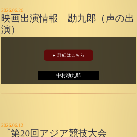
2026.06.26
映画出演情報 勘九郎（声の出
演）
詳細はこちら
中村勘九郎
2026.06.12
『第20回アジア競技大会