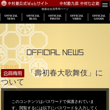
中村屋公式Webサイト
中村勘九郎
中村七之助
後援会会員専用ページ
TOP
OFFICIAL
OFFICIAL
OFFICIAL
OFFICIAL
OFFICIAL
NEWS
BLOG
PHOTO
VIDEO
GOODS
会員専用
公演案内
出演情報
OFFICIAL NEWS
入会のご案内
2025.11.05
「壽初春大歌舞伎」に
プロフィール
ついて
中村屋一門
このコンテンツはパスワードで保護されていま
す。閲覧するには以下にパスワードを入力してく