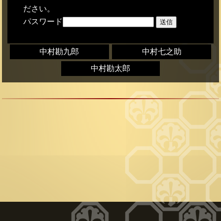
ださい。
パスワード
中村勘九郎
中村七之助
中村勘太郎