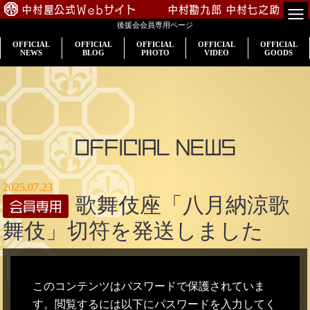
中村屋公式Webサイト
中村勘九郎
中村七之助
後援会会員専用ページ
TOP
OFFICIAL
OFFICIAL
OFFICIAL
OFFICIAL
OFFICIAL
NEWS
BLOG
PHOTO
VIDEO
GOODS
会員専用
公演案内
出演情報
OFFICIAL NEWS
入会のご案内
2025.07.23
歌舞伎座「八月納涼歌
プロフィール
舞伎」切符を発送しました
中村屋一門
このコンテンツはパスワードで保護されていま
す。閲覧するには以下にパスワードを入力してく