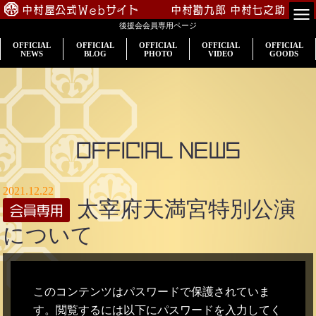
中村屋公式Webサイト
中村勘九郎
中村七之助
後援会会員専用ページ
TOP
OFFICIAL
OFFICIAL
OFFICIAL
OFFICIAL
OFFICIAL
NEWS
BLOG
PHOTO
VIDEO
GOODS
会員専用
公演案内
出演情報
OFFICIAL NEWS
入会のご案内
2021.12.22
太宰府天満宮特別公演
プロフィール
について
中村屋一門
このコンテンツはパスワードで保護されていま
す。閲覧するには以下にパスワードを入力してく