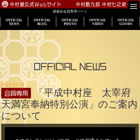
中村屋公式Webサイト
中村勘九郎
中村七之助
後援会会員専用ページ
TOP
OFFICIAL
OFFICIAL
OFFICIAL
OFFICIAL
OFFICIAL
NEWS
BLOG
PHOTO
VIDEO
GOODS
会員専用
公演案内
出演情報
OFFICIAL NEWS
入会のご案内
2021.12.14
「平成中村座 太宰府
プロフィール
天満宮奉納特別公演」のご案内
中村屋一門
について