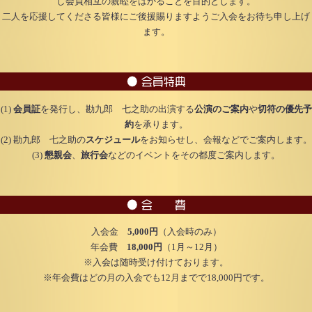
し会員相互の親睦をはかることを目的とします。
二人を応援してくださる皆様にご後援賜りますようご入会をお待ち申し上げ
ます。
● 会員特典
(1)
会員証
を発行し、勘九郎 七之助の出演する
公演のご案内
や
切符の優先予
約
を承ります。
(2) 勘九郎 七之助の
スケジュール
をお知らせし、会報などでご案内します。
(3)
懇親会
、
旅行会
などのイベントをその都度ご案内します。
● 会 費
入会金
5,000円
（入会時のみ）
年会費
18,000円
（1月～12月）
※入会は随時受け付けております。
※年会費はどの月の入会でも12月までで18,000円です。