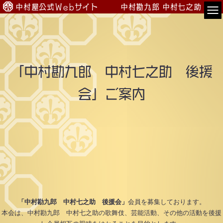
中村屋公式Webサイト
中村勘九郎
中村七之助
TOP
会員専用
「中村勘九郎 中村七之助 後援
公演案内
会」ご案内
出演情報
入会のご案内
プロフィール
中村屋一門
「中村勘九郎 中村七之助 後援会」
会員を募集しております。
本会は、中村勘九郎 中村七之助の歌舞伎、芸能活動、その他の活動を後援