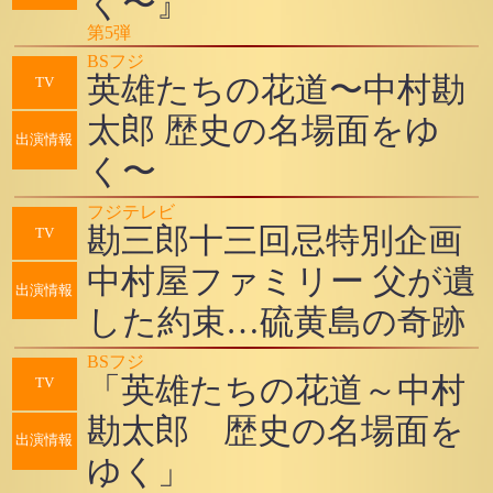
く〜』
第5弾
BSフジ
英雄たちの花道〜中村勘
TV
太郎 歴史の名場面をゆ
出演情報
く〜
フジテレビ
勘三郎十三回忌特別企画
TV
中村屋ファミリー 父が遺
出演情報
した約束…硫黄島の奇跡
BSフジ
「英雄たちの花道～中村
TV
勘太郎 歴史の名場面を
出演情報
ゆく」