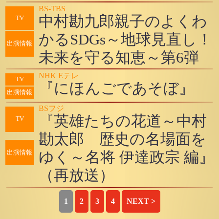
BS-TBS
中村勘九郎親子のよくわ
TV
かるSDGs～地球見直し！
出演情報
未来を守る知恵～第6弾
NHK Eテレ
TV
『にほんごであそぼ』
出演情報
BSフジ
『英雄たちの花道～中村
TV
勘太郎 歴史の名場面を
ゆく～名将 伊達政宗 編』
出演情報
（再放送）
1
2
3
4
NEXT >