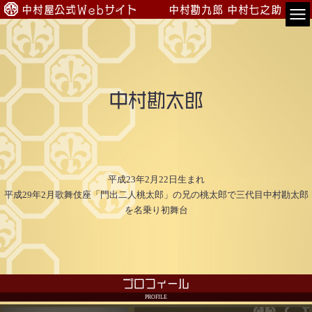
中村屋公式Webサイト
中村勘九郎
中村七之助
TOP
会員専用
中村勘太郎
公演案内
出演情報
入会のご案内
平成23年2月22日生まれ

平成29年2月歌舞伎座「門出二人桃太郎」の兄の桃太郎で三代目中村勘太郎
プロフィール
を名乗り初舞台
中村屋一門
プロフィール
PROFILE