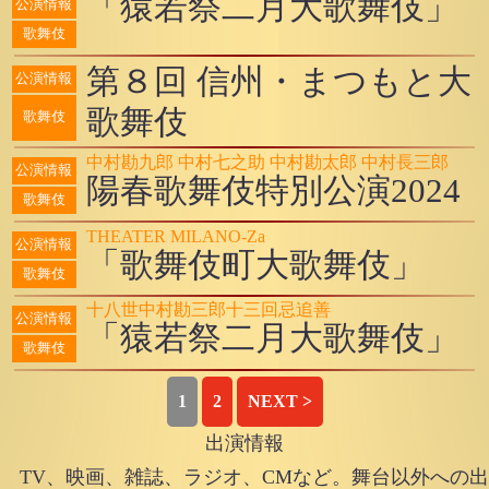
「猿若祭二月大歌舞伎」
公演情報
歌舞伎
第８回 信州・まつもと大
公演情報
歌舞伎
歌舞伎
中村勘九郎 中村七之助 中村勘太郎 中村長三郎
公演情報
陽春歌舞伎特別公演2024
歌舞伎
THEATER MILANO-Za
公演情報
「歌舞伎町大歌舞伎」
歌舞伎
十八世中村勘三郎十三回忌追善
公演情報
「猿若祭二月大歌舞伎」
歌舞伎
1
2
NEXT >
出演情報
TV、映画、雑誌、ラジオ、CMなど。舞台以外への出