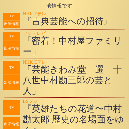
演情報です。
NHK Eテレ
TV
『古典芸能への招待』
出演情報
フジテレビ
TV
「密着！中村屋ファミリ
ー」
出演情報
NHK Eテレ
「芸能きわみ堂 選 十
TV
八世中村勘三郎の芸と
出演情報
人」
BSフジ
『英雄たちの花道〜中村
TV
勘太郎 歴史の名場面をゆ
出演情報