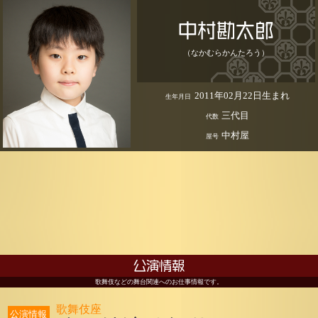
中村勘太郎
（なかむらかんたろう）
2011年02月22日生まれ
生年月日
三代目
代数
中村屋
屋号
公演情報
歌舞伎などの舞台関連へのお仕事情報です。
歌舞伎座
公演情報